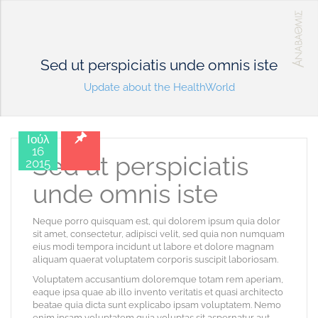
Sed ut perspiciatis unde omnis iste
Update about the HealthWorld
Ιούλ
16
Sed ut perspiciatis
2015
unde omnis iste
Neque porro quisquam est, qui dolorem ipsum quia dolor
sit amet, consectetur, adipisci velit, sed quia non numquam
eius modi tempora incidunt ut labore et dolore magnam
aliquam quaerat voluptatem corporis suscipit laboriosam.
Voluptatem accusantium doloremque totam rem aperiam,
eaque ipsa quae ab illo invento veritatis et quasi architecto
beatae quia dicta sunt explicabo ipsam voluptatem. Nemo
enim ipsam voluptatem quia voluptas sit aspernatur aut