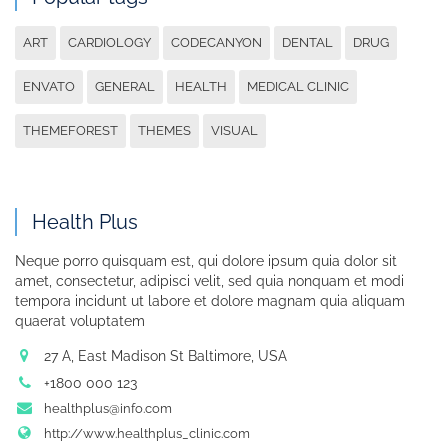
ART
CARDIOLOGY
CODECANYON
DENTAL
DRUG
ENVATO
GENERAL
HEALTH
MEDICAL CLINIC
THEMEFOREST
THEMES
VISUAL
Health Plus
Neque porro quisquam est, qui dolore ipsum quia dolor sit
amet, consectetur, adipisci velit, sed quia nonquam et modi
tempora incidunt ut labore et dolore magnam quia aliquam
quaerat voluptatem
27 A, East Madison St Baltimore, USA
+1800 000 123
healthplus@info.com
http://www.healthplus_clinic.com