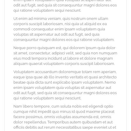
odit aut fugit, sed quia sit consequuntur magni dolores eos
qui ratione voluptatem sequi nesciunt.
Ut enim ad minima veniam, quis nostrum onem ullam
corporis suscipit laboriosam, nisi quia ut aliquid ex ea
commodi consequatur enim ipsam voluptatem quia
voluptas sit aspernatur aut odit aut fugit, sed quia
consequuntur magni dolores eos qui ratione voluptatem.
Neque porro quisquam est, qui dolorem ipsum quia dolor
sit amet, consectetur, adipisci velit, sed quia non numquam
eius modi tempora incidunt ut labore et dolore magnam
aliquam quaerat voluptatem corporis suscipit laboriosam.
Voluptatem accusantium doloremque totam rem aperiam,
eaque ipsa quae ab illo invento veritatis et quasi architecto
beatae quia dicta sunt explicabo ipsam voluptatem. Nemo
enim ipsam voluptatem quia voluptas sit aspernatur aut
odit aut fugit, sed quia sit consequuntur magni dolores eos
qui ratione voluptatem sequi nesciunt.
Nam libero tempore, cum soluta nobis est eligendi optio
cumque nihil impedit quo minus id quod maxime placeat
facere possimus, omnis voluptas assumenda est, omnis
dolor repellendus. Temporibus autem quibusdam et aut
officiis debitis aut rerum necessitatibus saepe eveniet ut et