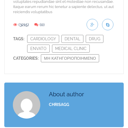
voluptates repudiandae sint et molestiae non recusandae.
Itaque earum rerum hic tenetur a sapiente delectus, ut aut
reiciendis voluptatibus
(3215)
(0)
TAGS:
CARDIOLOGY
DENTAL
DRUG
ENVATO
MEDICAL CLINIC
CATEGORIES:
ΜΗ ΚΑΤΗΓΟΡΙΟΠΟΙΗΜΈΝΟ
About author
CHRISAGG