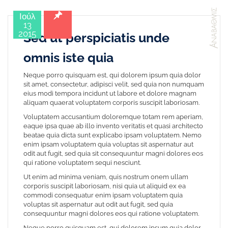
Ιούλ
13
2015
Sed ut perspiciatis unde
omnis iste quia
Neque porro quisquam est, qui dolorem ipsum quia dolor
sit amet, consectetur, adipisci velit, sed quia non numquam
eius modi tempora incidunt ut labore et dolore magnam
aliquam quaerat voluptatem corporis suscipit laboriosam.
Voluptatem accusantium doloremque totam rem aperiam,
eaque ipsa quae ab illo invento veritatis et quasi architecto
beatae quia dicta sunt explicabo ipsam voluptatem. Nemo
enim ipsam voluptatem quia voluptas sit aspernatur aut
odit aut fugit, sed quia sit consequuntur magni dolores eos
qui ratione voluptatem sequi nesciunt.
Ut enim ad minima veniam, quis nostrum onem ullam
corporis suscipit laboriosam, nisi quia ut aliquid ex ea
commodi consequatur enim ipsam voluptatem quia
voluptas sit aspernatur aut odit aut fugit, sed quia
consequuntur magni dolores eos qui ratione voluptatem.
Neque porro quisquam est, qui dolorem ipsum quia dolor