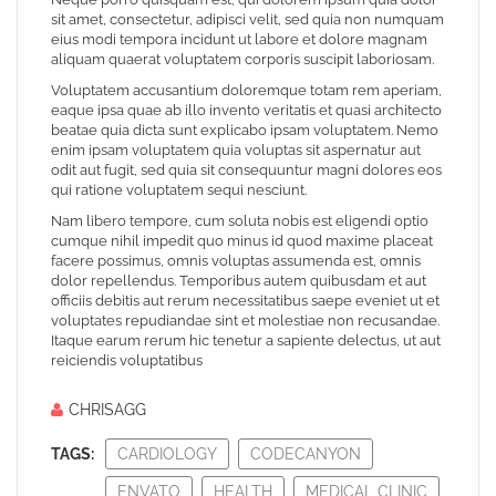
sit amet, consectetur, adipisci velit, sed quia non numquam
eius modi tempora incidunt ut labore et dolore magnam
aliquam quaerat voluptatem corporis suscipit laboriosam.
Voluptatem accusantium doloremque totam rem aperiam,
eaque ipsa quae ab illo invento veritatis et quasi architecto
beatae quia dicta sunt explicabo ipsam voluptatem. Nemo
enim ipsam voluptatem quia voluptas sit aspernatur aut
odit aut fugit, sed quia sit consequuntur magni dolores eos
qui ratione voluptatem sequi nesciunt.
Nam libero tempore, cum soluta nobis est eligendi optio
cumque nihil impedit quo minus id quod maxime placeat
facere possimus, omnis voluptas assumenda est, omnis
dolor repellendus. Temporibus autem quibusdam et aut
officiis debitis aut rerum necessitatibus saepe eveniet ut et
voluptates repudiandae sint et molestiae non recusandae.
Itaque earum rerum hic tenetur a sapiente delectus, ut aut
reiciendis voluptatibus
CHRISAGG
TAGS:
CARDIOLOGY
CODECANYON
ENVATO
HEALTH
MEDICAL CLINIC