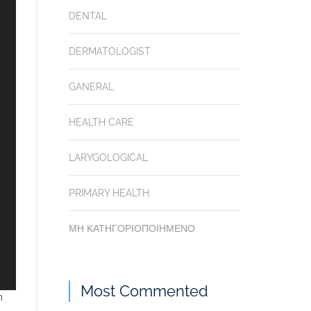
DENTAL
DERMATOLOGIST
GANERAL
HEALTH CARE
LARYGOLOGICAL
PRIMARY HEALTH
ΜΗ ΚΑΤΗΓΟΡΙΟΠΟΙΗΜΈΝΟ
Most Commented
m