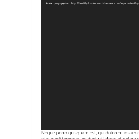
Αναπαραγωγής
Ανάκτηση αρχείου: http://healthplusdev.next-themes.com/wp-content/
Βίντεο
Neque porro quisquam est, qui dolorem ipsum qu
eius modi tempora incidunt ut labore et dolore