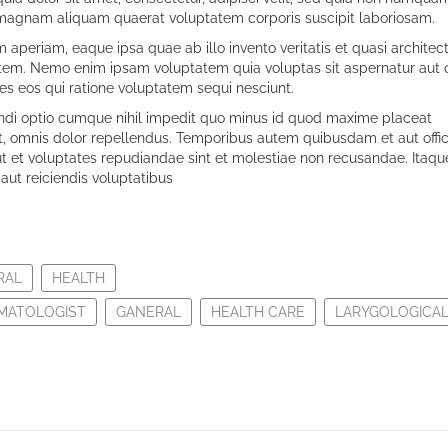
 magnam aliquam quaerat voluptatem corporis suscipit laboriosam.
eriam, eaque ipsa quae ab illo invento veritatis et quasi architec
tem. Nemo enim ipsam voluptatem quia voluptas sit aspernatur aut 
es eos qui ratione voluptatem sequi nesciunt.
endi optio cumque nihil impedit quo minus id quod maxime placeat
 omnis dolor repellendus. Temporibus autem quibusdam et aut offic
ut et voluptates repudiandae sint et molestiae non recusandae. Itaqu
aut reiciendis voluptatibus
RAL
HEALTH
MATOLOGIST
GANERAL
HEALTH CARE
LARYGOLOGICA