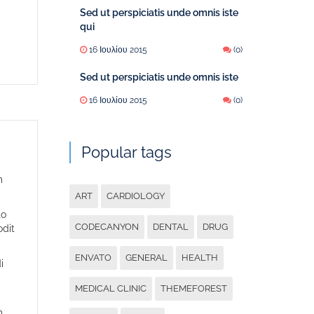
Sed ut perspiciatis unde omnis iste
qui
16 Ιουλίου 2015
(0)
Sed ut perspiciatis unde omnis iste
16 Ιουλίου 2015
(0)
Popular tags
m
ART
CARDIOLOGY
to
CODECANYON
DENTAL
DRUG
odit
ENVATO
GENERAL
HEALTH
i
MEDICAL CLINIC
THEMEFOREST
m