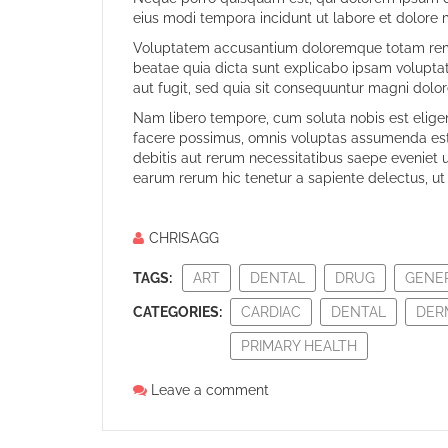
eius modi tempora incidunt ut labore et dolore
Voluptatem accusantium doloremque totam rem ap
beatae quia dicta sunt explicabo ipsam volupta
aut fugit, sed quia sit consequuntur magni dolor
Nam libero tempore, cum soluta nobis est elig
facere possimus, omnis voluptas assumenda est,
debitis aut rerum necessitatibus saepe eveniet 
earum rerum hic tenetur a sapiente delectus, ut 
CHRISAGG
TAGS:
ART
DENTAL
DRUG
GENE
CATEGORIES:
CARDIAC
DENTAL
DER
PRIMARY HEALTH
Leave a comment