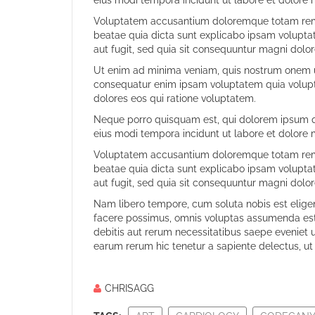
Voluptatem accusantium doloremque totam rem ap
beatae quia dicta sunt explicabo ipsam volupta
aut fugit, sed quia sit consequuntur magni dolor
Ut enim ad minima veniam, quis nostrum onem ul
consequatur enim ipsam voluptatem quia volupta
dolores eos qui ratione voluptatem.
Neque porro quisquam est, qui dolorem ipsum qu
eius modi tempora incidunt ut labore et dolore
Voluptatem accusantium doloremque totam rem ap
beatae quia dicta sunt explicabo ipsam volupta
aut fugit, sed quia sit consequuntur magni dolor
Nam libero tempore, cum soluta nobis est elig
facere possimus, omnis voluptas assumenda est,
debitis aut rerum necessitatibus saepe eveniet 
earum rerum hic tenetur a sapiente delectus, ut 
CHRISAGG