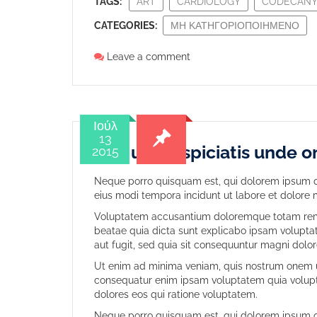
TAGS:
ART
CARDIOLOGY
CODECAN
CATEGORIES:
ΜΗ ΚΑΤΗΓΟΡΙΟΠΟΙΗΜΈΝΟ
Leave a comment
Ιούλ
13
Sed ut perspiciatis unde o
2015
Neque porro quisquam est, qui dolorem ipsum qu
eius modi tempora incidunt ut labore et dolore
Voluptatem accusantium doloremque totam rem ap
beatae quia dicta sunt explicabo ipsam volupta
aut fugit, sed quia sit consequuntur magni dolor
Ut enim ad minima veniam, quis nostrum onem ul
consequatur enim ipsam voluptatem quia volupta
dolores eos qui ratione voluptatem.
Neque porro quisquam est, qui dolorem ipsum qu