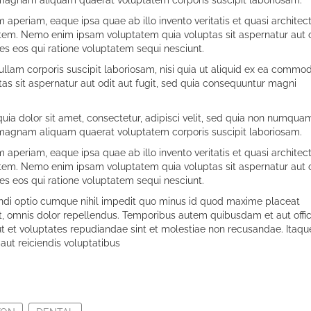
eriam, eaque ipsa quae ab illo invento veritatis et quasi architec
tem. Nemo enim ipsam voluptatem quia voluptas sit aspernatur aut 
es eos qui ratione voluptatem sequi nesciunt.
lam corporis suscipit laboriosam, nisi quia ut aliquid ex ea commod
s sit aspernatur aut odit aut fugit, sed quia consequuntur magni
ia dolor sit amet, consectetur, adipisci velit, sed quia non numqua
 magnam aliquam quaerat voluptatem corporis suscipit laboriosam.
eriam, eaque ipsa quae ab illo invento veritatis et quasi architec
tem. Nemo enim ipsam voluptatem quia voluptas sit aspernatur aut 
es eos qui ratione voluptatem sequi nesciunt.
endi optio cumque nihil impedit quo minus id quod maxime placeat
 omnis dolor repellendus. Temporibus autem quibusdam et aut offic
ut et voluptates repudiandae sint et molestiae non recusandae. Itaqu
aut reiciendis voluptatibus