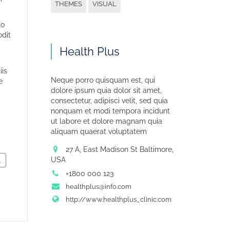
THEMES
VISUAL
to
odit
Health Plus
iis
Neque porro quisquam est, qui
e
dolore ipsum quia dolor sit amet,
consectetur, adipisci velit, sed quia
nonquam et modi tempora incidunt
ut labore et dolore magnam quia
aliquam quaerat voluptatem
27 A, East Madison St Baltimore,
USA
L
+1800 000 123
healthplus@info.com
http://www.healthplus_clinic.com