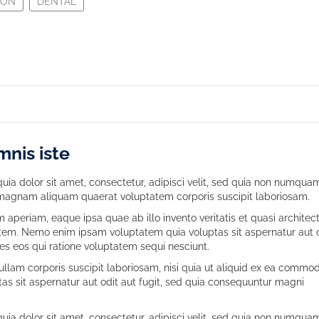
YON
DENTAL
mnis iste
ia dolor sit amet, consectetur, adipisci velit, sed quia non numqua
 magnam aliquam quaerat voluptatem corporis suscipit laboriosam.
eriam, eaque ipsa quae ab illo invento veritatis et quasi architec
tem. Nemo enim ipsam voluptatem quia voluptas sit aspernatur aut 
es eos qui ratione voluptatem sequi nesciunt.
lam corporis suscipit laboriosam, nisi quia ut aliquid ex ea commod
s sit aspernatur aut odit aut fugit, sed quia consequuntur magni
ia dolor sit amet, consectetur, adipisci velit, sed quia non numqua