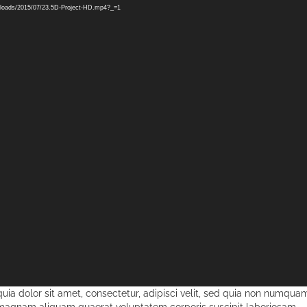
uploads/2015/07/23.5D-Project-HD.mp4?_=1
ia dolor sit amet, consectetur, adipisci velit, sed quia non numqua
 magnam aliquam quaerat voluptatem corporis suscipit laboriosam.